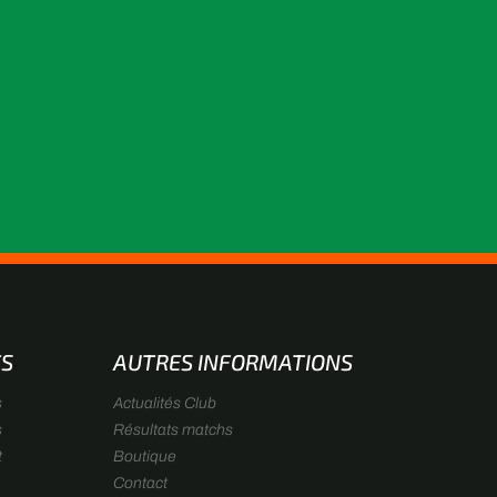
ES
AUTRES INFORMATIONS
s
Actualités Club
s
Résultats matchs
t
Boutique
Contact