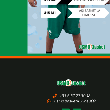
+33 6 62 27 30 18
usmo.basket45@neuf.fr