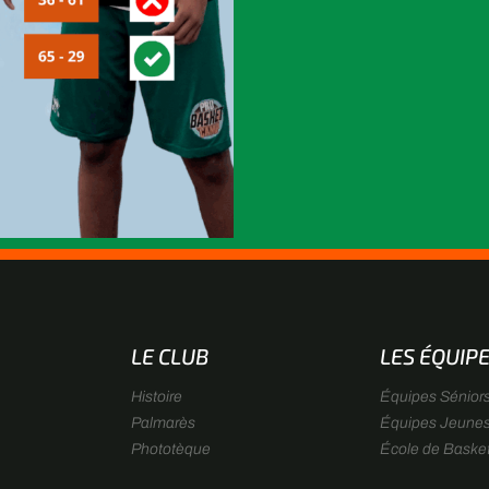
LE CLUB
LES ÉQUIP
Histoire
Équipes Sénior
Palmarès
Équipes Jeune
Phototèque
École de Baske