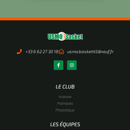
+33 6 62 27 30 18
usmo.basket45@neuf.fr
LE CLUB
Histoire
Palmarès
Phototèque
LES ÉQUIPES